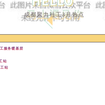
HELLO
马上遇见你
成都聚力社工3月热点
社工服务暖基层
社工站
社工站