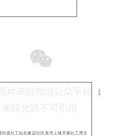
孝感街道社工站在秦宓社区龙湾上城开展社工周主