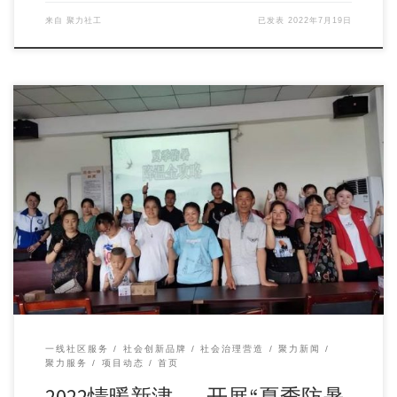
来自
聚力社工
已发表
2022年7月19日
面对近期持续的高温天气，为进一步增强辖区居民群众防暑降
温保健知识及防暑避暑意识，近日，区民政局携成都聚力社会
工作服务中心在兴义镇纪碾村开展防暑降温知识宣传活动。
一线社区服务
社会创新品牌
社会治理营造
聚力新闻
聚力服务
项目动态
首页
2022情暖新津——开展“夏季防暑