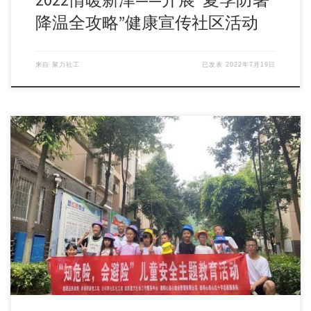
降温全攻略”健康宣传社区活动
来自
聚力社工
已发表
2022年7月19日
暑假是一年中孩子们最快乐的时候，但是脱离了学校的监管，
反而比在学校更容易带来安全风险。溺亡、车祸、被骗.....孩子
暑期安全已经成为了全社会关心的焦点，一个个触目惊心的数
据令人痛心，也为学生暑期安全敲响了警钟。2022年7月16
日，由旌阳区民政局主办，孝感街道社工站、汾河路社区社工
室、成都聚力社会工作服务中心承办，汾河路社区、德阳心连
心物业管理有限公司、德阳心连心红十字志愿服务队协办的
“知危险 会避险”儿童安全主题教育活动在惠民小区顺利开展。