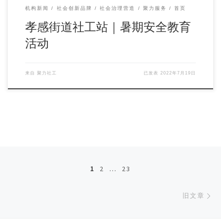
机构新闻
社会创新品牌
社会治理营造
聚力服务
首页
孝感街道社工站｜暑期安全教育
活动
来自
聚力社工
已发表
2022年7月19日
文章导航
1
2
…
23
旧
旧文章