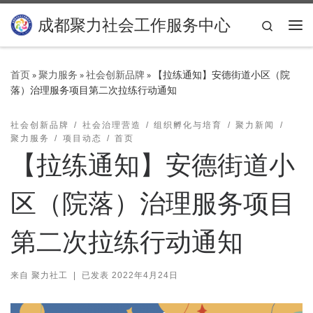
Skip to content
成都聚力社会工作服务中心
Search
主
首页
»
聚力服务
»
社会创新品牌
»
【拉练通知】安德街道小区（院
落）治理服务项目第二次拉练行动通知
社会创新品牌
社会治理营造
组织孵化与培育
聚力新闻
聚力服务
项目动态
首页
【拉练通知】安德街道小
区（院落）治理服务项目
第二次拉练行动通知
来自
聚力社工
|
已发表
2022年4月24日