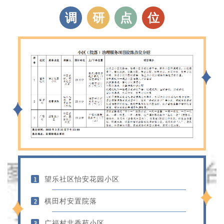
调
研
点
位
望乐社区怡安花园小区
1
棋田村安置院落
2
广福村韭香苑小区
3