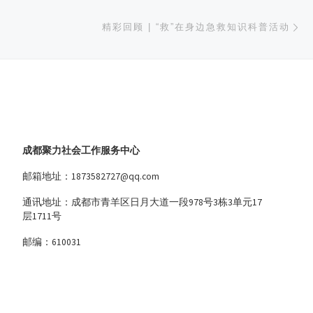
下
精彩回顾 | “救”在身边急救知识科普活动
成都聚力社会工作服务中心
邮箱地址：1873582727@qq.com
通讯地址：成都市青羊区日月大道一段978号3栋3单元17
层1711号
邮编：610031