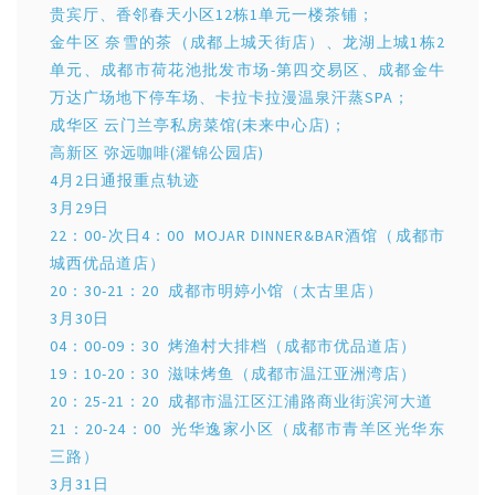
贵宾厅、香邻春天小区12栋1单元一楼茶铺；
金牛区 奈雪的茶（成都上城天街店）、龙湖上城1栋2
单元、成都市荷花池批发市场-第四交易区、成都金牛
万达广场地下停车场、卡拉卡拉漫温泉汗蒸SPA；
成华区 云门兰亭私房菜馆(未来中心店)；
高新区 弥远咖啡(濯锦公园店)
4月2日通报重点轨迹
3月29日
22：00-次日4：00 MOJAR DINNER&BAR酒馆（成都市
城西优品道店）
20：30-21：20 成都市明婷小馆（太古里店）
3月30日
04：00-09：30 烤渔村大排档（成都市优品道店）
19：10-20：30 滋味烤鱼（成都市温江亚洲湾店）
20：25-21：20 成都市温江区江浦路商业街滨河大道
21：20-24：00 光华逸家小区（成都市青羊区光华东
三路）
3月31日