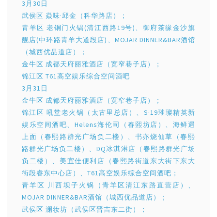
3月30日
武侯区 焱味·邱金（科华路店）；
青羊区 老铜门火锅(清江西路19号)、御府茶缘金沙旗
舰店(中环路青羊大道段店)、MOJAR DINNER&BAR酒馆
（城西优品道店）；
金牛区 成都天府丽雅酒店（宽窄巷子店）；
锦江区 T61高空娱乐综合空间酒吧
3月31日
金牛区 成都天府丽雅酒店（宽窄巷子店）；
锦江区 吼堂老火锅（太古里总店）、S·19璀璨精英新
娱乐空间酒吧、Helens海伦司（春熙坊店）、海鲜遇
上面（春熙路群光广场负二楼）、书亦烧仙草（春熙
路群光广场负二楼）、DQ冰淇淋店（春熙路群光广场
负二楼）、美宜佳便利店（春熙路街道东大街下东大
街段睿东中心店）、T61高空娱乐综合空间酒吧；
青羊区 川西坝子火锅（青羊区清江东路直营店）、
MOJAR DINNER&BAR酒馆（城西优品道店）；
武侯区 澜妆坊（武侯区晋吉东二街）；