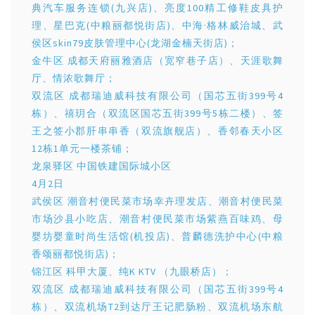
典汽车服务连锁(九兴店)、亮度100精工修鞋皮具护
理、星巴克(中粮丽都悦街店)、中海·格林威治城、武
侯区skin79皮肤管理中心(龙湖金楠天街店)；
金牛区 成都天府丽雅酒店（宽窄巷子店）、天涯歌舞
厅、情浓歌舞厅；
双流区 成都瑞迪威科技有限公司（国芯五街399号4
栋）、禧玥合（双流区国芯五街399号5栋二楼）、签
王之签小郡肝串串香（双流旗舰店）、香邻春天小区
12栋1单元一楼茶铺；
龙泉驿区 中国铁建国际城小区
4月2日
武侯区 潮音村便民菜市场幸卉理发店、潮音村便民菜
市场沙县小吃店、潮音村便民菜市场紫燕百味鸡、母
婴坊婴童时尚生活馆(机投店)、普麟德洗护中心(中粮
香颂丽都悦街店)；
锦江区 科甲大厦、纯K KTV （九眼桥店）；
双流区 成都瑞迪威科技有限公司（国芯五街399号4
栋）、双流机场T2到达厅王记肥肠粉、双流机场东航