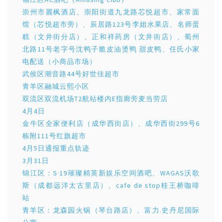
崇州市麗枫酒店、崇阳街道九龙路芯悦超市、家常面
馆（芯悦超市旁）、辰居路123号李姐水果店、名师蛋
糕（文井街分店）、正和祥药房（文井街店）、蜀州
北路11号老字号沈鸭子脆皮油烫鸭 甜皮鸭、任氏小家
电配送（小商品市场）
武侯区潮音路44号好世佳超市
青羊区融城云熙小区
双流区双流机场T2航站楼内E指廊旁麦当劳店
4月4日
金牛区全家便利店（成华西街店）、成华西街299号6
栋附111号红旗超市
4月5日通报重点轨迹
3月31日
锦江区：S·19璀璨精英新娱乐空间酒吧、WAGAS沃歌
斯（成都远洋太古里店）、cafe de stop桂王桥咖啡
站
青羊区：龙森园火锅（琴台路店）、富力.史丹尼国际