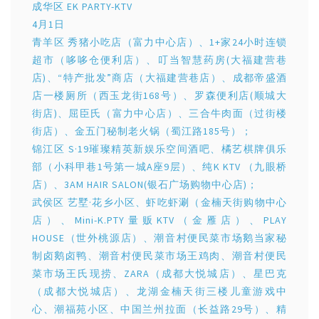
成华区 EK PARTY-KTV
4月1日
青羊区 秀猪小吃店（富力中心店）、1+家24小时连锁
超市（哆哆仓便利店）、叮当智慧药房(大福建营巷
店)、“特产批发”商店（大福建营巷店）、成都帝盛酒
店一楼厕所（西玉龙街168号）、罗森便利店(顺城大
街店)、屈臣氏（富力中心店）、三合牛肉面（过街楼
街店）、金五门秘制老火锅（蜀江路185号）；
锦江区 S·19璀璨精英新娱乐空间酒吧、橘艺棋牌俱乐
部（小科甲巷1号第一城A座9层）、纯K KTV （九眼桥
店）、3AM HAIR SALON(银石广场购物中心店)；
武侯区 艺墅·花乡小区、虾吃虾涮（金楠天街购物中心
店）、Mini-K.PTY量贩KTV（金雁店）、PLAY
HOUSE（世外桃源店）、潮音村便民菜市场鹅当家秘
制卤鹅卤鸭、潮音村便民菜市场王鸡肉、潮音村便民
菜市场王氏现捞、ZARA（成都大悦城店）、星巴克
（成都大悦城店）、龙湖金楠天街三楼儿童游戏中
心、潮福苑小区、中国兰州拉面（长益路29号）、精