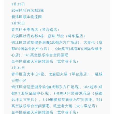
3月29日
武侯区牡丹名邸3栋
新津区顺丰物流园
3月30日
青羊区全季酒店（琴台路店）
武侯区牡丹名邸3栋、焱味·邱金（科华路店）
锦江区舒适堡健身瑜伽(成都东方广场店)、大食代（成
都IFS国际金融中心店）、Ole超市(成都IFS国际金融中
心店)、T61高空娱乐综合空间酒吧
金牛区成都天府丽雅酒店（宽窄巷子店）
3月31日
青羊区富力中心B座、龙森园火锅（琴台路店）、融城
云熙小区
锦江区舒适堡健身瑜伽(成都东方广场店)、Ole超市(成
都IFS国际金融中心店)、THEBEAST野兽派花店（成都
远洋太古里店）、S·19璀璨精英新娱乐空间酒吧、T61
高空娱乐综合空间酒吧、吼堂老火锅（太古里总店）
金牛区成都天府丽雅酒店（宽窄巷子店）