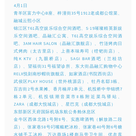
4月1日
青羊区富力中心B座、梓潼街35号1912老成都公馆菜、
融城云熙小区
锦江区T61高空娱乐综合空间酒吧、S·19璀璨精英新娱
乐空间酒吧、晶融汇公寓、T61高空娱乐综合空间酒
吧、3AM HAIR SALON（晶融汇旗舰店）、竹涟烤肉日
式烤肉（太古里店）、上善本味寿司（镗钯街店）、
纯K KTV （九眼桥店）、SAGI BAR酒吧（兰桂坊
店）、望福街31号福望诊所、东大街晶融汇购物中心
RELX悦刻南纱帽街旗舰店、如家酒店(书院西街店)
武侯区PLAY HOUSE（世外桃源店）、牡丹名邸3栋、
百吉街2号水果摊、香月楠岸2单元、机投桥中华锦绣7
栋2单元、机投镇潮音菜市8栋附近菜鸟驿站、
ZARA（成都大悦城店）、星巴克（成都大悦城店）
东部新区天府国际机场东航公务舱休息区
金牛区西体北路1号附8号、实惠啤酒鸭（解放路二段
店）、张家巷58号叼嘴糍粑冰粉、张家巷40号附6号糖
水铺手工冰粉、万达商场1楼彪马旁卫生间、优衣库