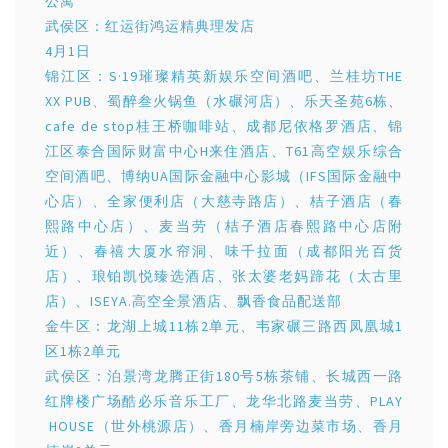
公寓
武侯区：红运街鸿运精典理发店
4月1日
锦江区：S·19璀璨精英新娱乐空间酒吧、兰桂坊THE
XX PUB、蜀醉叁火锅鱼（水碾河店）、乐天圣苑6栋、
cafe de stop桂王桥咖啡站、成都尼依格罗酒店、锦
江区泰合国际财富中心H来住酒店、T61高空娱乐综合
空间酒吧、博纳UA国际金融中心影城（IFS国际金融中
心店）、全家便利店（大慈寺路店）、桔子酒店（春
熙路中心店）、麦当劳（桔子酒店春熙路中心店附
近）、春禧大厦水帘洞、味千拉面（成都阳光百货
店）、琅铂凯悦臻选酒店、张太婆老妈蹄花（太古里
店）、ISEYA.高空全景酒店、飘香食品配送部
金牛区：龙湖上城11栋2单元、韦家碾三路西凤凰城1
区1栋2单元
武侯区：泊景湾龙腾正街180号5栋茶铺、长城西一路
红牌楼广场酷必乐音乐工厂、龙华北路麦当劳、PLAY
HOUSE（世外桃源店）、香月楠岸旁边菜市场、香月