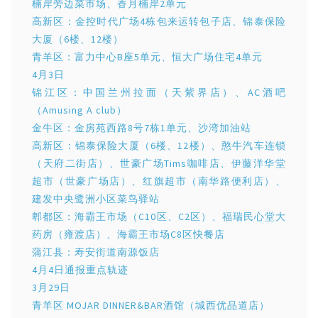
楠岸旁边菜市场、香月楠岸2单元
高新区：金控时代广场4栋包来运转包子店、锦泰保险
大厦（6楼、12楼）
青羊区：富力中心B座5单元、恒大广场住宅4单元
4月3日
锦江区：中国兰州拉面（天紫界店）、AC酒吧
（Amusing A club）
金牛区：金房苑西路8号7栋1单元、沙湾加油站
高新区：锦泰保险大厦（6楼、12楼）、憨牛汽车连锁
（天府二街店）、世豪广场Tims咖啡店、伊藤洋华堂
超市（世豪广场店）、红旗超市（南华路便利店）、
建发中央鹭洲小区菜鸟驿站
郫都区：海霸王市场（C10区、C2区）、福瑞民心堂大
药房（雍渡店）、海霸王市场C8区快餐店
蒲江县：寿安街道南源饭店
4月4日通报重点轨迹
3月29日
青羊区 MOJAR DINNER&BAR酒馆（城西优品道店）