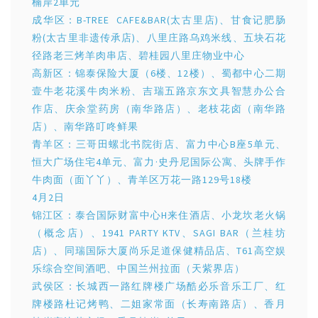
楠岸2单元
成华区：B-TREE CAFE&BAR(太古里店)、甘食记肥肠
粉(太古里非遗传承店)、八里庄路乌鸡米线、五块石花
径路老三烤羊肉串店、碧桂园八里庄物业中心
高新区：锦泰保险大厦（6楼、12楼）、蜀都中心二期
壹牛老花溪牛肉米粉、吉瑞五路京东文具智慧办公合
作店、庆余堂药房（南华路店）、老枝花卤（南华路
店）、南华路叮咚鲜果
青羊区：三哥田螺北书院街店、富力中心B座5单元、
恒大广场住宅4单元、富力·史丹尼国际公寓、头牌手作
牛肉面（面丫丫）、青羊区万花一路129号18楼
4月2日
锦江区：泰合国际财富中心H来住酒店、小龙坎老火锅
（概念店）、1941 PARTY KTV、SAGI BAR（兰桂坊
店）、同瑞国际大厦尚乐足道保健精品店、T61高空娱
乐综合空间酒吧、中国兰州拉面（天紫界店）
武侯区：长城西一路红牌楼广场酷必乐音乐工厂、红
牌楼路杜记烤鸭、二姐家常面（长寿南路店）、香月