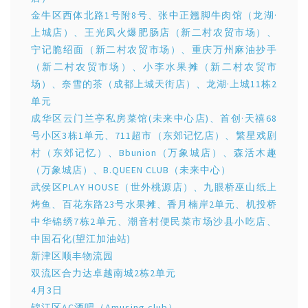
金牛区西体北路1号附8号、张中正翘脚牛肉馆（龙湖·
上城店）、王光凤火爆肥肠店（新二村农贸市场）、
宁记脆绍面（新二村农贸市场）、重庆万州麻油抄手
（新二村农贸市场）、小李水果摊（新二村农贸市
场）、奈雪的茶（成都上城天街店）、龙湖·上城11栋2
单元
成华区云门兰亭私房菜馆(未来中心店)、首创·天禧68
号小区3栋1单元、711超市（东郊记忆店）、繁星戏剧
村（东郊记忆）、Bbunion（万象城店）、森活木趣
（万象城店）、B.QUEEN CLUB（未来中心）
武侯区PLAY HOUSE（世外桃源店）、九眼桥巫山纸上
烤鱼、百花东路23号水果摊、香月楠岸2单元、机投桥
中华锦绣7栋2单元、潮音村便民菜市场沙县小吃店、
中国石化(望江加油站)
新津区顺丰物流园
双流区合力达卓越南城2栋2单元
4月3日
锦江区AC酒吧（Amusing club）