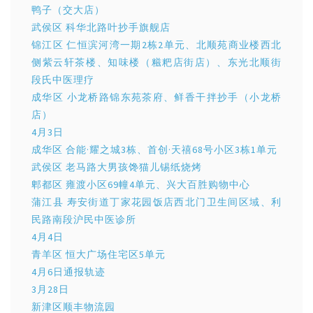
鸭子（交大店）
武侯区 科华北路叶抄手旗舰店
锦江区 仁恒滨河湾一期2栋2单元、北顺苑商业楼西北
侧紫云轩茶楼、知味楼（糍粑店街店）、东光北顺街
段氏中医理疗
成华区 小龙桥路锦东苑茶府、鲜香干拌抄手（小龙桥
店）
4月3日
成华区 合能·耀之城3栋、首创·天禧68号小区3栋1单元
武侯区 老马路大男孩馋猫儿锡纸烧烤
郫都区 雍渡小区69幢4单元、兴大百胜购物中心
蒲江县 寿安街道丁家花园饭店西北门卫生间区域、利
民路南段沪民中医诊所
4月4日
青羊区 恒大广场住宅区5单元
4月6日通报轨迹
3月28日
新津区顺丰物流园