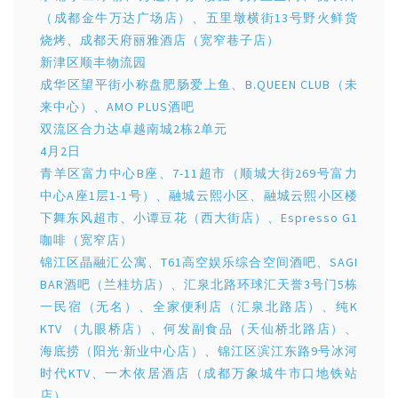
（成都金牛万达广场店）、五里墩横街13号野火鲜货
烧烤、成都天府丽雅酒店（宽窄巷子店）
新津区顺丰物流园
成华区望平街小称盘肥肠爱上鱼、B.QUEEN CLUB（未
来中心）、AMO PLUS酒吧
双流区合力达卓越南城2栋2单元
4月2日
青羊区富力中心B座、7-11超市（顺城大街269号富力
中心A座1层1-1号）、融城云熙小区、融城云熙小区楼
下舞东风超市、小谭豆花（西大街店）、Espresso G1
咖啡（宽窄店）
锦江区晶融汇公寓、T61高空娱乐综合空间酒吧、SAGI
BAR酒吧（兰桂坊店）、汇泉北路环球汇天誉3号门5栋
一民宿（无名）、全家便利店（汇泉北路店）、纯K
KTV （九眼桥店）、何发副食品（天仙桥北路店）、
海底捞（阳光·新业中心店）、锦江区滨江东路9号冰河
时代KTV、一木依居酒店（成都万象城牛市口地铁站
店）