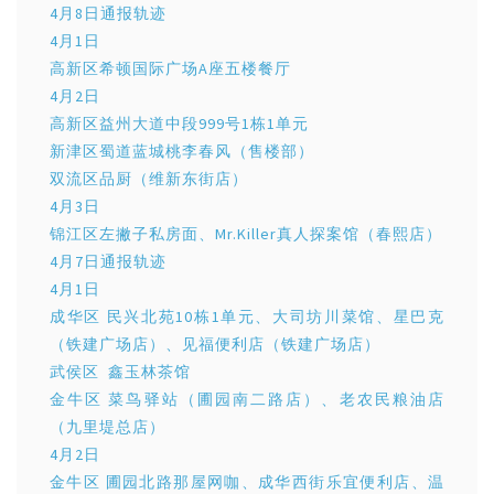
4月8日通报轨迹
4月1日
高新区希顿国际广场A座五楼餐厅
4月2日
高新区益州大道中段999号1栋1单元
新津区蜀道蓝城桃李春风（售楼部）
双流区品厨（维新东街店）
4月3日
锦江区左撇子私房面、Mr.Killer真人探案馆（春熙店）
4月7日通报轨迹
4月1日
成华区 民兴北苑10栋1单元、大司坊川菜馆、星巴克
（铁建广场店）、见福便利店（铁建广场店）
武侯区 鑫玉林茶馆
金牛区 菜鸟驿站（圃园南二路店）、老农民粮油店
（九里堤总店）
4月2日
金牛区 圃园北路那屋网咖、成华西街乐宜便利店、温