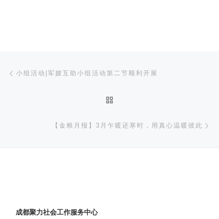
文章导航
上一篇
小组活动|军嫂互助小组活动第二节顺利开展
返回文章列表
下
【金粮月报】3月乍暖还寒时，用真心温暖彼此
成都聚力社会工作服务中心