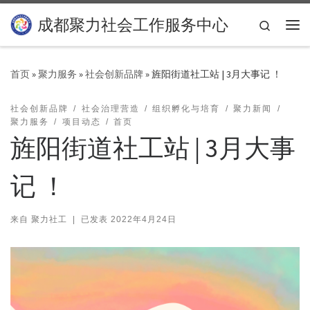
Skip to content
成都聚力社会工作服务中心
Search
主
首页
»
聚力服务
»
社会创新品牌
»
旌阳街道社工站 | 3月大事记 ！
社会创新品牌
社会治理营造
组织孵化与培育
聚力新闻
聚力服务
项目动态
首页
旌阳街道社工站 | 3月大事
记 ！
来自
聚力社工
|
已发表
2022年4月24日