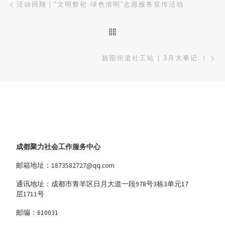
活动回顾｜“文明祭祀·绿色清明”志愿服务宣传活动
返回文章列表
下
旌阳街道社工站 | 3月大事记 ！
成都聚力社会工作服务中心
邮箱地址：1873582727@qq.com
通讯地址：成都市青羊区日月大道一段978号3栋3单元17
层1711号
邮编：610031