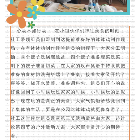
心动不如行动——在小组伙伴们神往美食的时刻，
社工带领组员们即刻到达提前准备好的钵钵鸡制作现
场，在有钵钵鸡制作经验组员的指挥下，大家分工明
确，两个嫂子洗锅碗瓢盆，四个嫂子准备理菜洗菜，
剩下的嫂子准备切菜，在大家的欢声笑语中转眼就把
准备的食材切洗完毕端上了餐桌。接着大家又开始了
穿签签、烧开水烫菜、准备调料包。组员们开心的说
好像回到了小时候玩过家家的时候，小时候玩的是泥
巴，现在玩的是真正的美食。大家气氛融洽感觉回到
了集体的生活，要是在公园吃钵钵鸡就更像春游了。
社工这时候对组员透露第三节活动后将由大家一起讨
论第四节的户外活动方案，大家都非
常开心的期待
着。