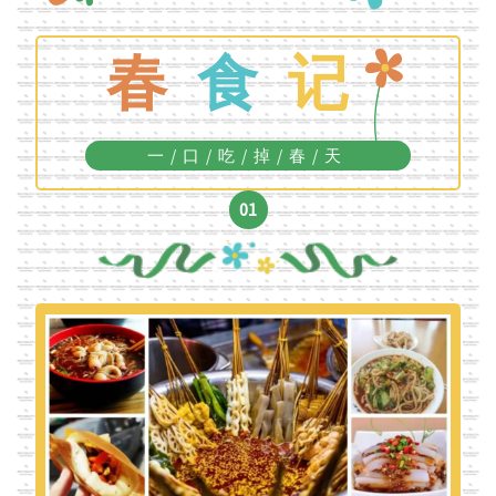
春
食
记
一/口/吃/掉/春/天
01