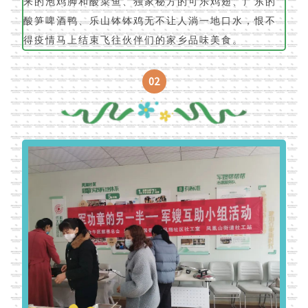
来的泡鸡脚和酸菜鱼、独家秘方的可乐鸡翅、广东的
酸笋啤酒鸭、乐山钵钵鸡无不让人淌一地口水，恨不
得疫情马上结束飞往伙伴们的家乡品味美食。
02