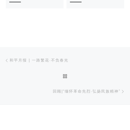
文章导航
上一篇
和平月报 | 一路繁花·不负春光
返回文章列表
下
回顾|“缅怀革命先烈·弘扬民族精神”