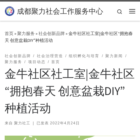
Skip to content
成都聚力社会工作服务中心
Search
主
首页
»
聚力服务
»
社会创新品牌
»
金牛社区社工室|金牛社区“拥抱春
天 创意盆栽DIY”种植活动
社会创新品牌
社会治理营造
组织孵化与培育
聚力新闻
聚力服务
项目动态
首页
金牛社区社工室|金牛社区
“拥抱春天 创意盆栽DIY”
种植活动
来自
聚力社工
|
已发表
2022年4月24日