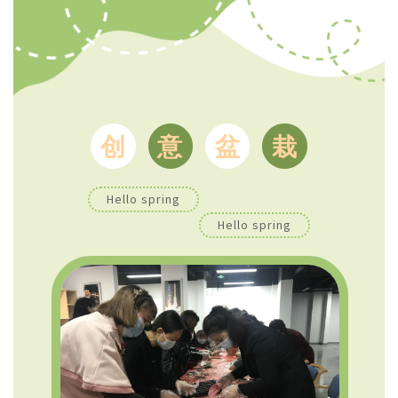
创
意
盆
栽
Hello spring
Hello spring