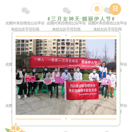
日
春
#三月女神天·
靓丽伊人节#