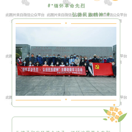
#
“缅怀革命先烈
#
弘扬民族精神”