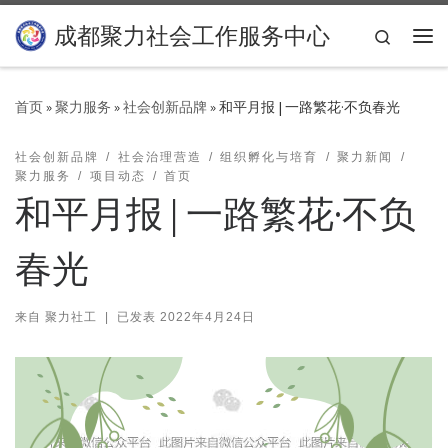
Skip to content
成都聚力社会工作服务中心
Search
主
首页
»
聚力服务
»
社会创新品牌
»
和平月报 | 一路繁花·不负春光
社会创新品牌
社会治理营造
组织孵化与培育
聚力新闻
聚力服务
项目动态
首页
和平月报 | 一路繁花·不负
春光
来自
聚力社工
|
已发表
2022年4月24日