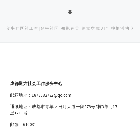
返回文章列表
下
金牛社区社工室|金牛社区“拥抱春天 创意盆栽DIY”种植活动
成都聚力社会工作服务中心
邮箱地址：1873582727@qq.com
通讯地址：成都市青羊区日月大道一段978号3栋3单元17
层1711号
邮编：610031