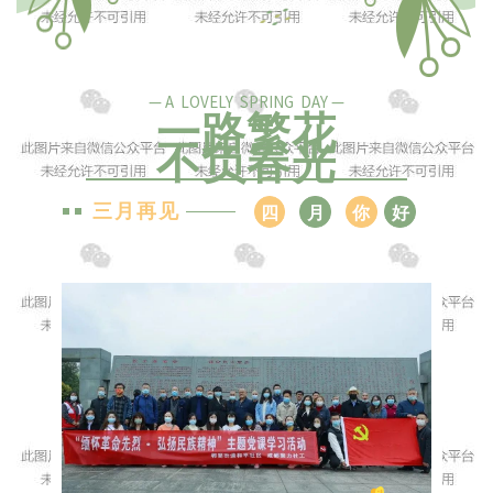
— A LOVELY SPRING DAY —
一路繁花
不负春光
三月再见
四
月
你
好