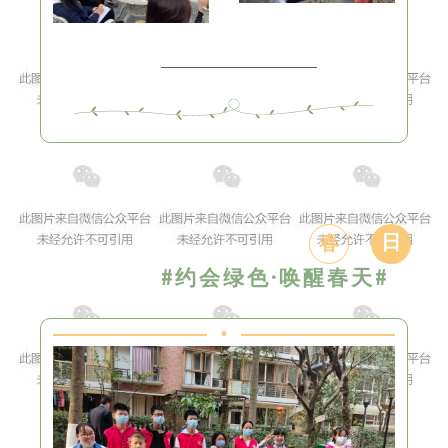
日
春
#约会绿色·唤醒春天#