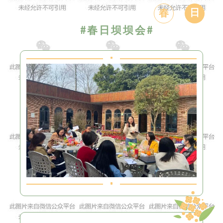
日
春
#春日坝坝会#