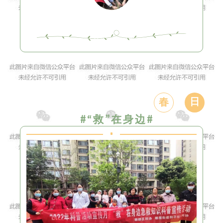
日
春
#“救”在身边#