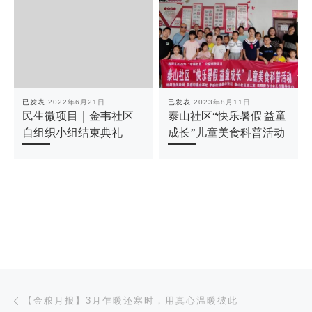
已发表
2022年6月21日
已发表
2023年8月11日
民生微项目｜金韦社区
泰山社区“快乐暑假 益童
自组织小组结束典礼
成长”儿童美食科普活动
文章导航
上一篇
【金粮月报】3月乍暖还寒时，用真心温暖彼此