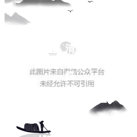
清
清
清
明
明
明
雨
时
纷
祭
节
纷