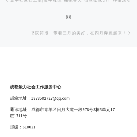
金牛社区社工室|金牛社区“拥抱春天 创意盆栽DIY”种植活动
返回文章列表
下
书院简报｜带着三月的美好，在四月奔跑起来！
成都聚力社会工作服务中心
邮箱地址：1873582727@qq.com
通讯地址：成都市青羊区日月大道一段978号3栋3单元17
层1711号
邮编：610031