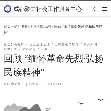
Skip to content
成都聚力社会工作服务中心
Search
主
首页
»
聚力服务
»
社会创新品牌
»
回顾|“缅怀革命先烈·弘扬民族精
神”
社会创新品牌
社会治理营造
组织孵化与培育
聚力新闻
聚力服务
项目动态
首页
回顾|“缅怀革命先烈·弘扬
民族精神”
来自
聚力社工
|
已发表
2022年4月24日