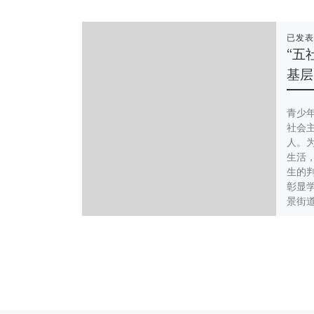
已发
“五
基层
青少
社会
人。
生活
生的
彰显学
景街
下，
社联动
进校