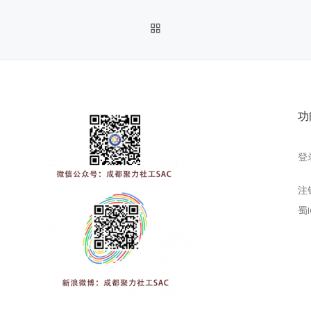
返回文章列表
功
登
注
蜀I