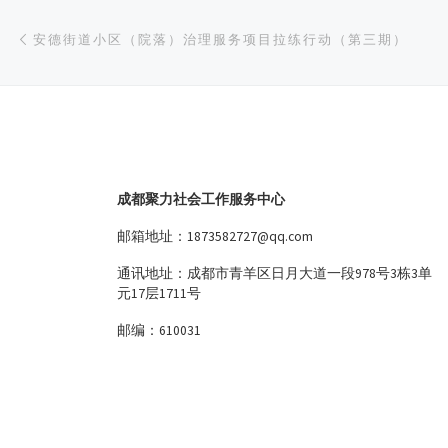
文章导航
上一篇
安德街道小区（院落）治理服务项目拉练行动（第三期）
成都聚力社会工作服务中心
邮箱地址：1873582727@qq.com
通讯地址：成都市青羊区日月大道一段978号3栋3单
元17层1711号
邮编：610031