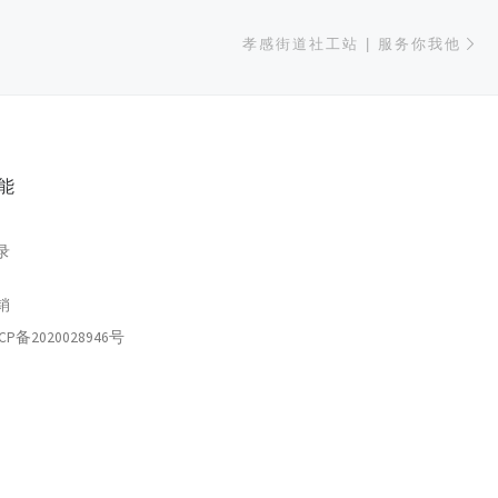
下
孝感街道社工站 | 服务你我他
能
录
销
CP备2020028946号