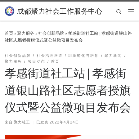
Skip to content
成都聚力社会工作服务中心
Search
主
首页
»
聚力服务
»
社会创新品牌
»
孝感街道社工站 | 孝感街道银山路
社区志愿者授旗仪式暨公益微项目发布会
社会创新品牌
社会治理营造
组织孵化与培育
聚力新闻
聚力服务
项目动态
首页
孝感街道社工站 | 孝感街
道银山路社区志愿者授旗
仪式暨公益微项目发布会
来自
聚力社工
|
已发表
2022年4月24日