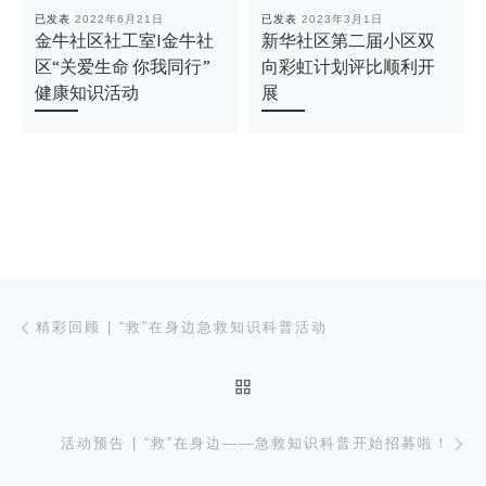
已发表
2022年6月21日
已发表
2023年3月1日
金牛社区社工室I金牛社
新华社区第二届小区双
区“关爱生命 你我同行”
向彩虹计划评比顺利开
健康知识活动
展
文章导航
上一篇
精彩回顾 | “救”在身边急救知识科普活动
返回文章列表
下
活动预告 | “救”在身边——急救知识科普开始招募啦！