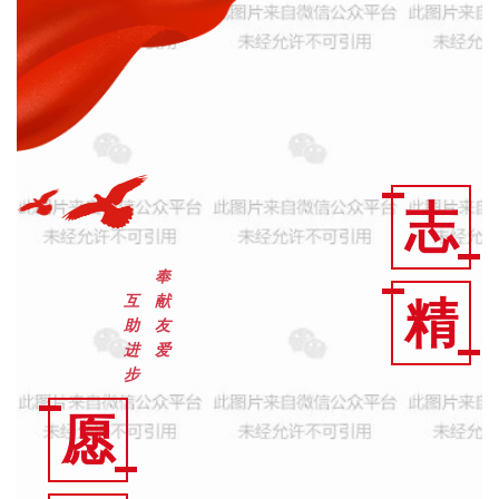
志
奉
精
互
献
助
友
进
爱
步
愿