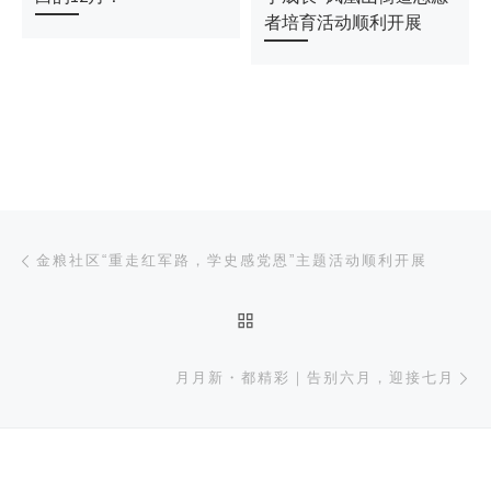
者培育活动顺利开展
文章导航
上一篇
金粮社区“重走红军路，学史感党恩”主题活动顺利开展
返回文章列表
下
月月新・都精彩｜告别六月，迎接七月