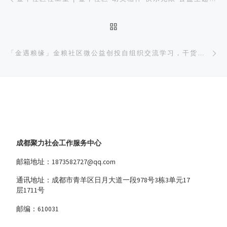
返回文章列表
下
「金遇粮缘」金粮社区微公益创投自组织交流学习，干货满满
成都聚力社会工作服务中心
邮箱地址：1873582727@qq.com
通讯地址：成都市青羊区日月大道一段978号3栋3单元17
层1711号
邮编：610031