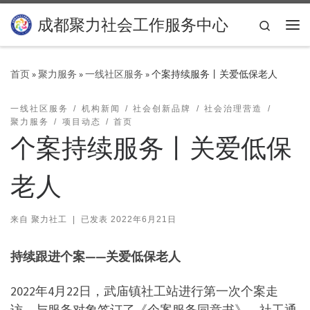
Skip to content
成都聚力社会工作服务中心
Search
主
首页
»
聚力服务
»
一线社区服务
»
个案持续服务丨关爱低保老人
一线社区服务
机构新闻
社会创新品牌
社会治理营造
聚力服务
项目动态
首页
个案持续服务丨关爱低保
老人
来自
聚力社工
|
已发表
2022年6月21日
持续跟进个案——关爱低保老人
2022年4月22日，武庙镇社工站进行第一次个案走
访，与服务对象签订了《个案服务同意书》，社工通