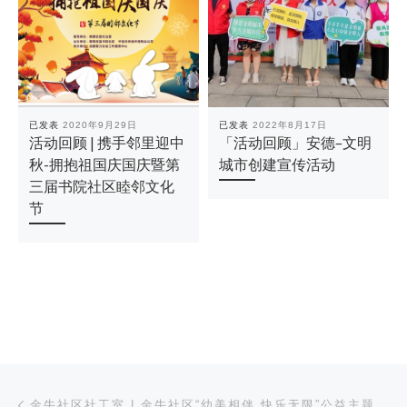
已发表
2020年9月29日
已发表
2022年8月17日
活动回顾 | 携手邻里迎中
「活动回顾」安德–文明
秋-拥抱祖国庆国庆暨第
城市创建宣传活动
三届书院社区睦邻文化
节
文章导航
上一篇
金牛社区社工室 | 金牛社区“幼美相伴 快乐无限”公益主题活动