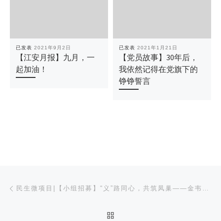
已发表
2021年9月2日
已发表
2021年1月21日
【江安月报】九月，一
【党员故事】30年后，
起加油！
我依然记得在党旗下的
铮铮誓言
文章导航
上一篇
民生微项目|【小组招募】“义”路同心，共筑凤巢——金韦社区自组织成长小组邀您参加~
返回文章列表