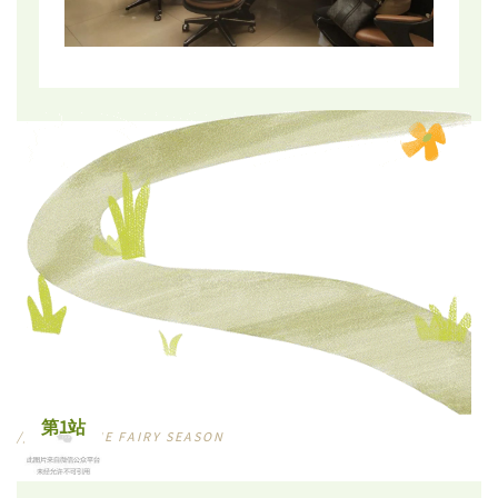
第1站
///
MEET THE FAIRY SEASON