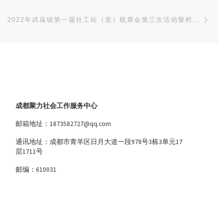
下
2022年武庙镇第一届社工站（室）联席会第三次活动暨村社工室中期绩效考评新闻稿
成都聚力社会工作服务中心
邮箱地址：1873582727@qq.com
通讯地址：成都市青羊区日月大道一段978号3栋3单元17
层1711号
邮编：610031