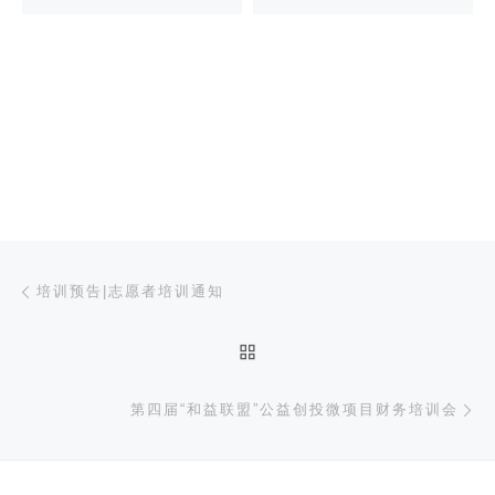
文章导航
上一篇
培训预告|志愿者培训通知
返回文章列表
下
第四届“和益联盟”公益创投微项目财务培训会