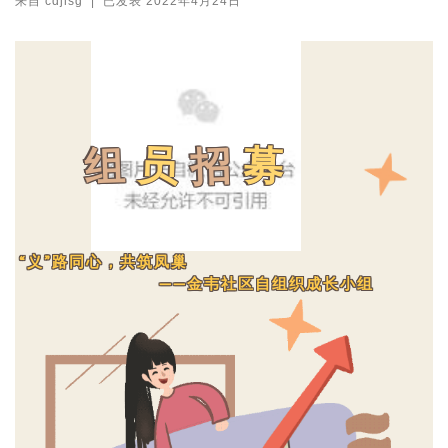
来自
cdjlsg
|
已发表
2022年4月24日
组
员
招
募
“义”路同心，共筑凤巢
——金韦社区自组织成长小组