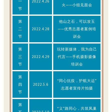
一
2022.4.26
火——小组见面会
节
第
他山之石，可以攻玉
二
2022.4.28
——优秀志愿者案例培
节
训会
第
玩转新媒体，我为自己
三
2022.4.29
代言——手机摄影摄像
节
培训会
第
“同心抗疫，护航大运”
四
2022.5.6
志愿者宣传片拍摄
节
第
“义”路同心，共筑凤巢