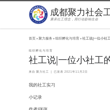
Skip to content
成都聚力社会
秉承社工理念，用行动影响生命
首页
»
聚力服务
»
组织孵化与培育
»
社工说|一位小社
组织孵化与培育
社工说|一位小社工
来自
聚力社工
|
已发表
2021年11月2日
我的社工实习
小记录
作者|张张