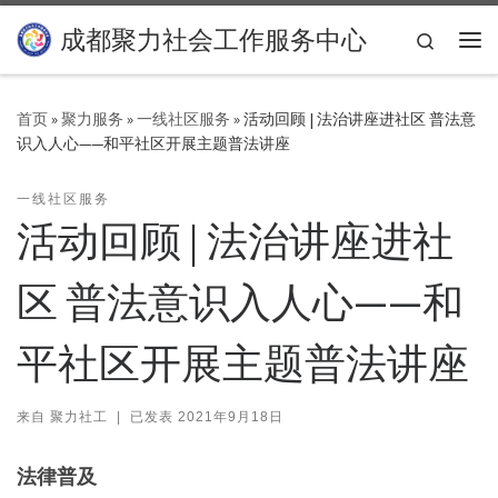
Skip to content
成都聚力社会工作服务中心
Search
主
首页
»
聚力服务
»
一线社区服务
»
活动回顾 | 法治讲座进社区 普法意
识入人心——和平社区开展主题普法讲座
一线社区服务
活动回顾 | 法治讲座进社
区 普法意识入人心——和
平社区开展主题普法讲座
来自
聚力社工
|
已发表
2021年9月18日
法律普及