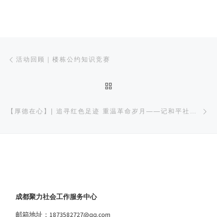
文章导航
上一篇
活动回顾｜楼栋公约知识竞赛
返回文章列表
下
【厚德在心】| 追寻红色足迹 重温革命岁月——记和平社区红色基地参访主题教育活动
成都聚力社会工作服务中心
邮箱地址：1873582727@qq.com