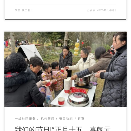
来自
聚力社工
已发表
2025年8月6日
和乐融融庆佳节，欢欢喜喜闹元宵。为更好地传承和弘扬中华
优秀传统文化，丰富辖区居民精神文化生活，增强文 […]
一线社区服务
机构新闻
项目动态
首页
我们的节日|“正月十五，喜闹元