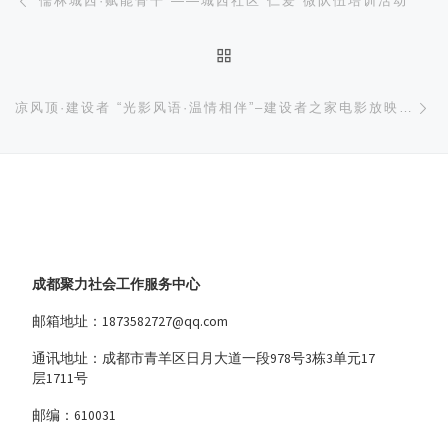
“儒林城西·赋能骨干”——城西社区“仁爱”微队伍培训活动
返回文章列表
下
凉风顶·建设者 “光影风语·温情相伴”–建设者之家电影放映活动
成都聚力社会工作服务中心
邮箱地址：1873582727@qq.com
通讯地址：成都市青羊区日月大道一段978号3栋3单元17
层1711号
邮编：610031