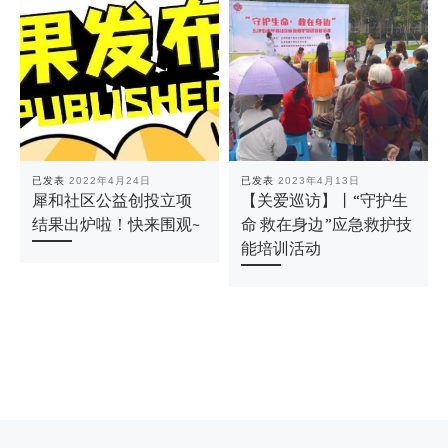
已发表
2022年4月24日
已发表
2023年4月13日
犀和社区公益创投立项
【关爱巡访】丨“守护生
结果出炉啦！快来围观~
命 救在身边”应急救护技
能培训活动