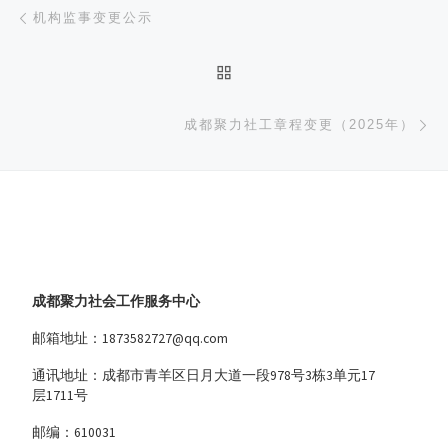
文章导航
上一篇
机构监事变更公示
返回文章列表
下
成都聚力社工章程变更（2025年）
成都聚力社会工作服务中心
邮箱地址：1873582727@qq.com
通讯地址：成都市青羊区日月大道一段978号3栋3单元17
层1711号
邮编：610031