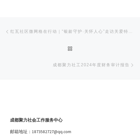
文章导航
上一篇
红瓦社区微网格在行动｜“银龄守护·关怀人心”走访关爱特殊人群活动
返回文章列表
下
成都聚力社工2024年度财务审计报告
成都聚力社会工作服务中心
邮箱地址：1873582727@qq.com