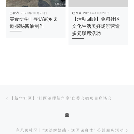
已发表
2023年10月23日
已发表
2021年10月26日
美食研学丨寻访家乡味
【活动回顾】金粮社区
道·探秘酱油制作
文化生活美好场景营造
多元联席活动
文章导航
上一篇
【新华社区】“社区治理新角度”自委会微项目座谈会
返回文章列表
下
凉风顶社区丨“送法解疑惑・送医保身体” 公益服务活动