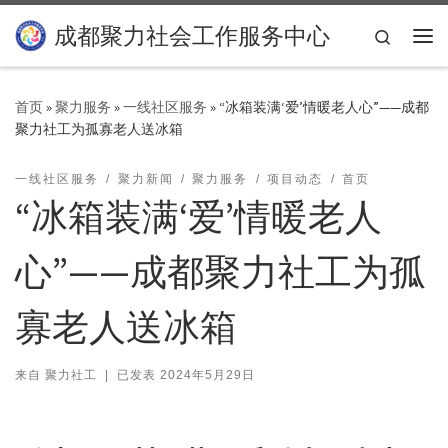
Skip to content
成都聚力社会工作服务中心
Search
主
首页
»
聚力服务
»
一线社区服务
»
“冰箱装满‘爱’情暖老人心”——成都
聚力社工为孤寡老人送冰箱
一线社区服务
聚力新闻
聚力服务
项目动态
首页
“冰箱装满‘爱’情暖老人
心”——成都聚力社工为孤
寡老人送冰箱
来自
聚力社工
|
已发表
2024年5月29日