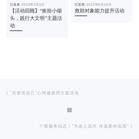
已发表
2023年3月2日
已发表
2022年6月24日
【活动回顾】“捡拾小烟
救助对象能力提升活动
头，践行大文明”主题活
动
文章导航
上一篇
“吾爱吾自己”心理健康周主题活动
返回文章列表
下
个案服务动态丨“为老人送衣 传递爱的温度”