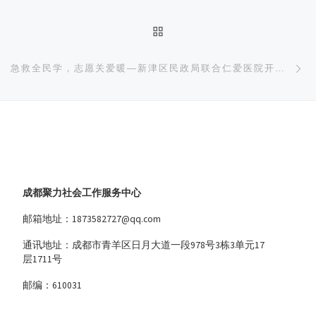
返回文章列表
下
急救全民学，志愿关爱暖—新津区民政局联合仁爱医院开展急救培训
成都聚力社会工作服务中心
邮箱地址：1873582727@qq.com
通讯地址：成都市青羊区日月大道一段978号3栋3单元17
层1711号
邮编：610031