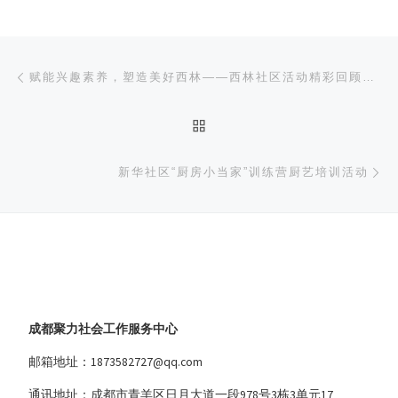
文章导航
上一篇
赋能兴趣素养，塑造美好西林——西林社区活动精彩回顾（1）
返回文章列表
下
新华社区“厨房小当家”训练营厨艺培训活动
成都聚力社会工作服务中心
邮箱地址：1873582727@qq.com
通讯地址：成都市青羊区日月大道一段978号3栋3单元17