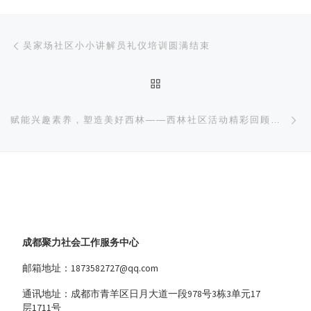
文章导航
上一篇
吴家场社区小小讲解员礼仪培训圆满结束
返回文章列表
下
赋能兴趣素养，塑造美好西林——西林社区活动精彩回顾（1）
成都聚力社会工作服务中心
邮箱地址：1873582727@qq.com
通讯地址：成都市青羊区日月大道一段978号3栋3单元17
层1711号