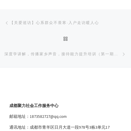
文章导航
上一篇
【关爱巡访】心系群众不畏寒·入户走访暖人心
返回文章列表
下
深度学讲解，传播家乡声音，接待能力提升培训（第一期）圆满结束
成都聚力社会工作服务中心
邮箱地址：1873582727@qq.com
通讯地址：成都市青羊区日月大道一段978号3栋3单元17