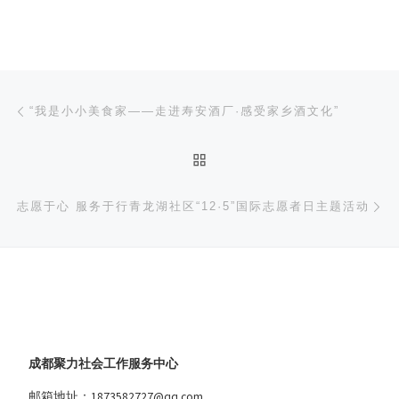
文章导航
上一篇
“我是小小美食家——走进寿安酒厂·感受家乡酒文化”
返回文章列表
下
志愿于心 服务于行青龙湖社区“12·5”国际志愿者日主题活动
成都聚力社会工作服务中心
邮箱地址：1873582727@qq.com