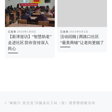
已发表
2023年1月6日
已发表
2021年9月1日
【新津巡访】“智慧助老”
活动回顾 | 两路口社区
走进社区 防诈宣传深入
“最美商铺”让老街更靓了
民心
文章导航
上一篇
“赋能力 促交流”仪陇县社工站（室）团督暨团建活动