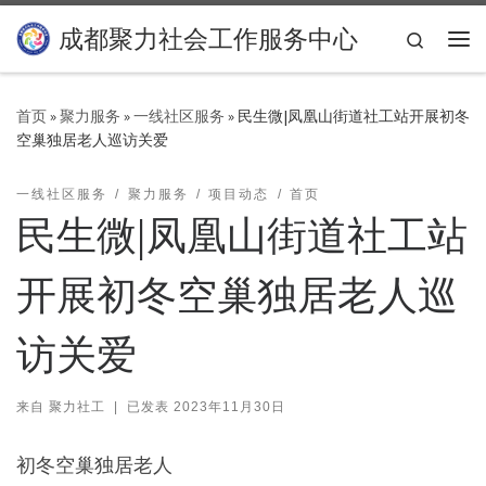
Skip to content
成都聚力社会工作服务中心
Search
主
首页
»
聚力服务
»
一线社区服务
»
民生微|凤凰山街道社工站开展初冬
空巢独居老人巡访关爱
一线社区服务
聚力服务
项目动态
首页
民生微|凤凰山街道社工站
开展初冬空巢独居老人巡
访关爱
来自
聚力社工
|
已发表
2023年11月30日
初冬空巢独居老人