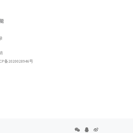
能
录
销
CP备2020028946号