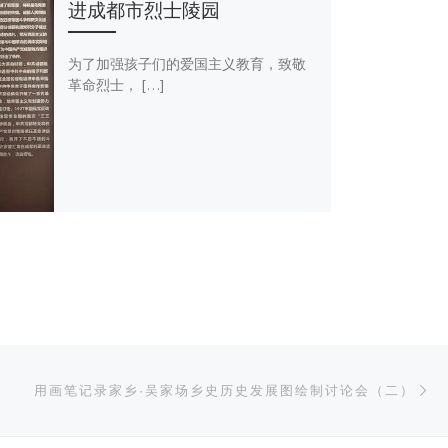
进成都市烈士陵园
为了加强孩子们的爱国主义教育，致敬
革命烈士， […]
下
用画笔记录家乡·吴家场乡史历史发展图绘制讨论会（二）