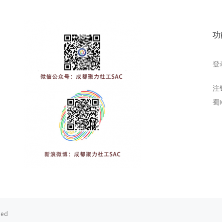
功
登
注
蜀I
ved