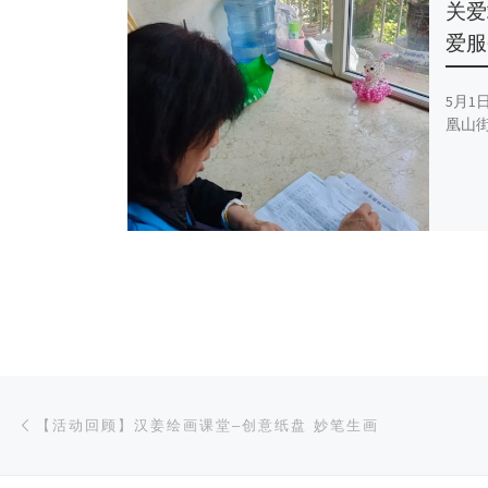
关爱
爱服
5月1
凰山街 
文章导航
上一篇
【活动回顾】汉姜绘画课堂–创意纸盘 妙笔生画