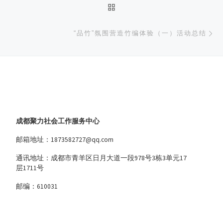
返回文章列表
下
“品竹”氛围营造竹编体验（一）活动总结
成都聚力社会工作服务中心
邮箱地址：1873582727@qq.com
通讯地址：成都市青羊区日月大道一段978号3栋3单元17
层1711号
邮编：610031