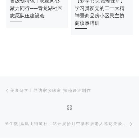
省级创特色丨志愿同心·
【梦享书院·治理课堂】
聚力同行——青龙湖社区
学习贯彻党的二十大精
志愿队伍建设会
神暨商品房小区民主协
商议事培训
文章导航
上一篇
美食研学丨寻访家乡味道·探秘酱油制作
返回文章列表
下
民生微|凤凰山街道社工站开展拾月空巢独居老人巡访关爱活动