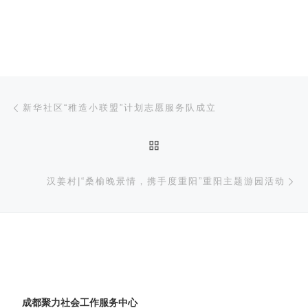
文章导航
上一篇
新华社区“稚造小联盟”计划志愿服务队成立
返回文章列表
下
汉姜村|“桑榆晚景情，携手度重阳”重阳主题游园活动
成都聚力社会工作服务中心