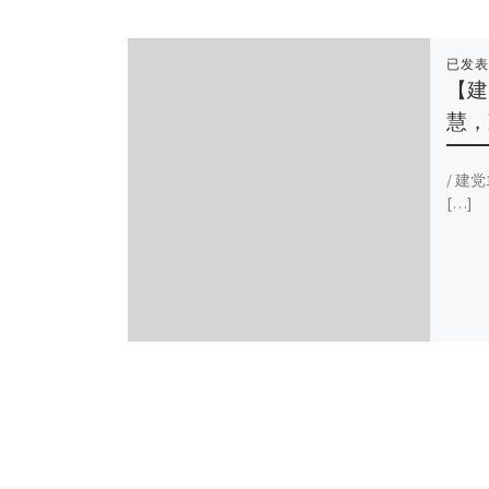
已发
【建
慧，
/ 建
[…]