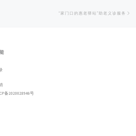
下
“家门口的惠老驿站”助老义诊服务
能
录
销
CP备2020028946号