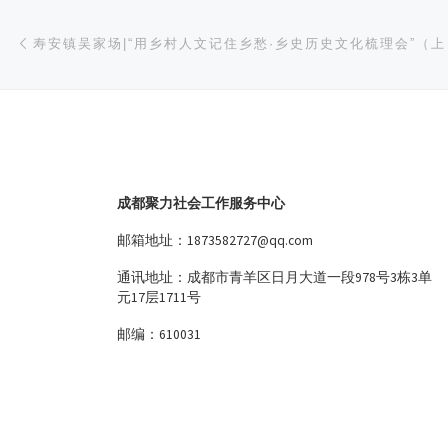
文章导航
上一篇
寿安镇吴家场|“用乡村人文记住乡愁·乡史历史文化梳理会”（上
成都聚力社会工作服务中心
邮箱地址：1873582727@qq.com
通讯地址：成都市青羊区日月大道一段978号3栋3单
元17层1711号
邮编：610031