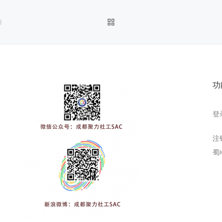
返回文章列表
）
功
登
注
蜀I