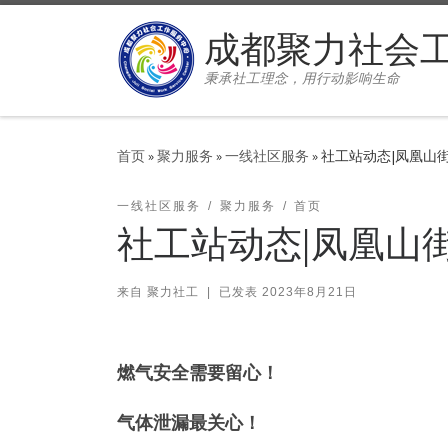
Skip to content
成都聚力社会
秉承社工理念，用行动影响生命
首页
»
聚力服务
»
一线社区服务
»
社工站动态|凤凰山
一线社区服务
聚力服务
首页
社工站动态|凤凰山
来自
聚力社工
|
已发表
2023年8月21日
燃气安全需要留心！
气体泄漏最关心！