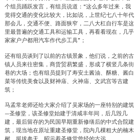
个组员踊跃发言，有组员说道：“这么多年过来，我
觉得交通的变化比较大，比如说，上世纪七八十年代
那会儿，交通不便、路面狭窄，二八大杠自行车是这
里最普遍的交通工具和运输工具，再看看现在，几乎
家家户户都用汽车作代步工具”；
还有组员谈到了以前的古镇景象，他们说，之前的古
镇人员来往密集，商货贸易繁盛，形成了横竖几条街
巷的大场；也有组员提到了寿安土酱油、酥糖、酱白
菜等传统美食以及财神庙、火神庙、文武宫等古建
筑；
马孟常老师还给大家介绍了吴家场的一座特别的建筑
—圣修堂，该圣修堂始建于清咸丰年间，后几毁几
建，最后留存的为民国早期重新修缮后的中式合院建
筑，现当地在原址重建圣修堂，院内几棵粗大的楠木
树，挺拔参天，昭示着圣修堂曾经的古远。