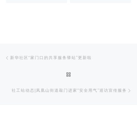
文章导航
上一篇
新华社区“家门口的共享服务驿站”更新啦
返回文章列表
下
社工站动态|凤凰山街道敲门进家“安全用气”巡访宣传服务