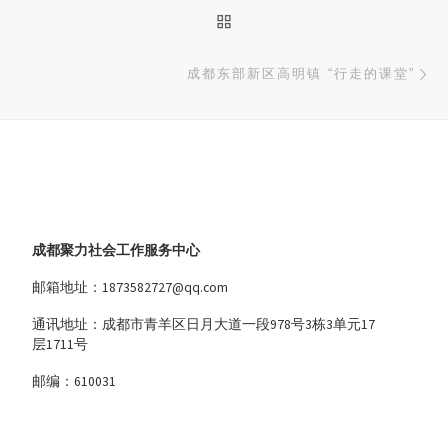
返回文章列表
下
成都东部新区高明镇 “行走的课堂”
成都聚力社会工作服务中心
邮箱地址：1873582727@qq.com
通讯地址：成都市青羊区日月大道一段978号3栋3单元17
层1711号
邮编：610031