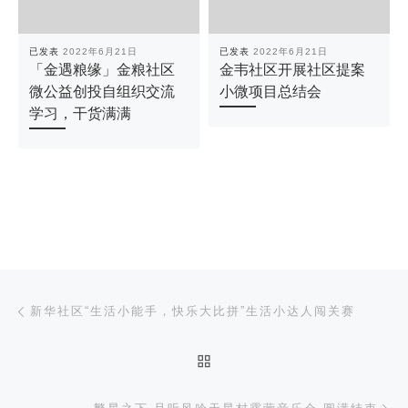
已发表
2022年6月21日
已发表
2022年6月21日
「金遇粮缘」金粮社区
金韦社区开展社区提案
微公益创投自组织交流
小微项目总结会
学习，干货满满
文章导航
上一篇
新华社区“生活小能手，快乐大比拼”生活小达人闯关赛
返回文章列表
下