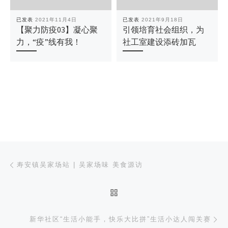
已发表
2021年11月4日
已发表
2021年9月18日
【聚力防疫03】凝心聚
引领培育社会组织，为
力，“疫”线有我！
社工室建设添砖加瓦
文章导航
上一篇
寿安镇吴家场站 | 吴家场味 美食源访
返回文章列表
下
新华社区“生活小能手，快乐大比拼”生活小达人闯关赛