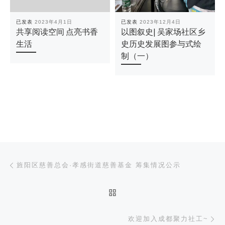
已发表
2023年4月1日
已发表
2023年12月4日
共享阅读空间 点亮书香
以图叙史| 吴家场社区乡
生活
史历史发展图参与式绘
制（一）
文章导航
上一篇
旌阳区慈善总会·孝感街道慈善基金 筹集情况公示
返回文章列表
下
欢迎加入成都聚力社工~