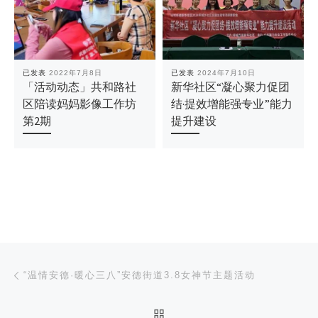
已发表
2022年7月8日
已发表
2024年7月10日
「活动动态」共和路社
新华社区“凝心聚力促团
区陪读妈妈影像工作坊
结·提效增能强专业”能力
第2期
提升建设
文章导航
上一篇
“温情安德·暖心三八”安德街道3.8女神节主题活动
返回文章列表