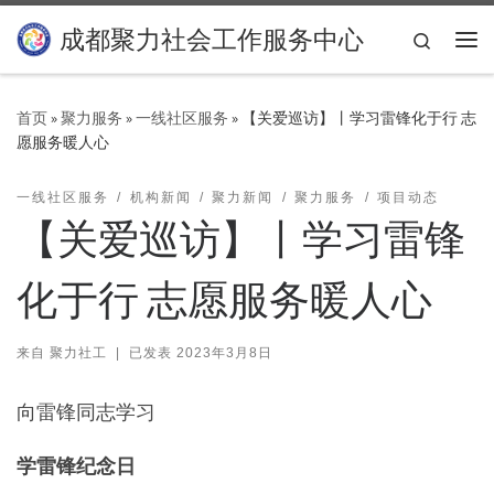
Skip to content
成都聚力社会工作服务中心
Search
主
首页
»
聚力服务
»
一线社区服务
»
【关爱巡访】丨学习雷锋化于行 志
愿服务暖人心
一线社区服务
机构新闻
聚力新闻
聚力服务
项目动态
【关爱巡访】丨学习雷锋
化于行 志愿服务暖人心
来自
聚力社工
|
已发表
2023年3月8日
向雷锋同志学习
学雷锋纪念日