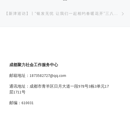
下
【新津巡访】丨“银发无忧 让我们一起相约春暖花开”三八女神节主题活动
成都聚力社会工作服务中心
邮箱地址：1873582727@qq.com
通讯地址：成都市青羊区日月大道一段978号3栋3单元17
层1711号
邮编：610031