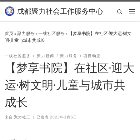
Skip to content
成都聚力社会工作服务中心
Search
主
首页
»
聚力服务
»
一线社区服务
»
【梦享书院】在社区·迎大运·树文
明·儿童与城市共成长
一线社区服务
聚力新闻
聚力服务
项目动态
【梦享书院】在社区·迎大
运·树文明·儿童与城市共
成长
来自
聚力社工
|
已发表
2023年3月5日