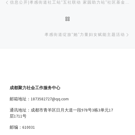
信息公开|孝感街道社工站“五社联动 家园助力站”社区基金助推基层社会治理创新合作项目
返回文章列表
下
孝感街道绽放“她”力量妇女赋能主题活动
成都聚力社会工作服务中心
邮箱地址：1873582727@qq.com
通讯地址：成都市青羊区日月大道一段978号3栋3单元17
层1711号
邮编：610031