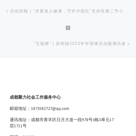
文章导航
上一篇
活动回顾 | “关爱老人健康，守护夕阳红”支持性第二节小组活动
返回文章列表
下
“互助桥”丨高明镇2023年学雷锋活动圆满结束
成都聚力社会工作服务中心
邮箱地址：1873582727@qq.com
通讯地址：成都市青羊区日月大道一段978号3栋3单元17
层1711号