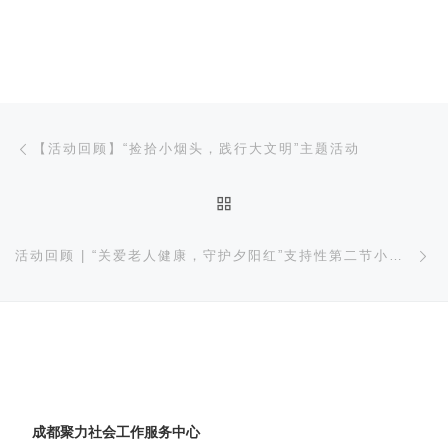
文章导航
上一篇
【活动回顾】“捡拾小烟头，践行大文明”主题活动
返回文章列表
下
活动回顾 | “关爱老人健康，守护夕阳红”支持性第二节小组活动
成都聚力社会工作服务中心