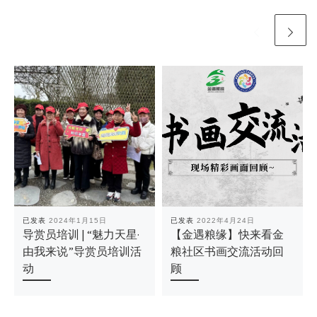
已发表
2024年1月15日
已发表
2022年4月24日
导赏员培训 | “魅力天星·
【金遇粮缘】快来看金
由我来说”导赏员培训活
粮社区书画交流活动回
动
顾