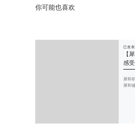
你可能也喜欢
已发
【犀
感受
犀和初
犀和健 