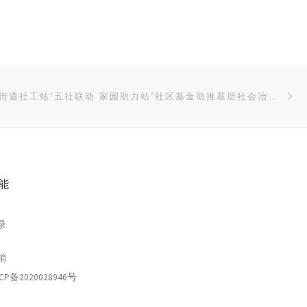
下
信息公开|孝感街道社工站“五社联动 家园助力站”社区基金助推基层社会治理创新合作项目
能
录
销
CP备2020028946号