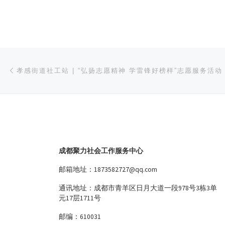
文章导航
上一篇
孝感街道社工站 | “弘扬志愿精神 学雷锋好榜样”志愿服务活动
成都聚力社会工作服务中心
邮箱地址：1873582727@qq.com
通讯地址：成都市青羊区日月大道一段978号3栋3单
元17层1711号
邮编：610031