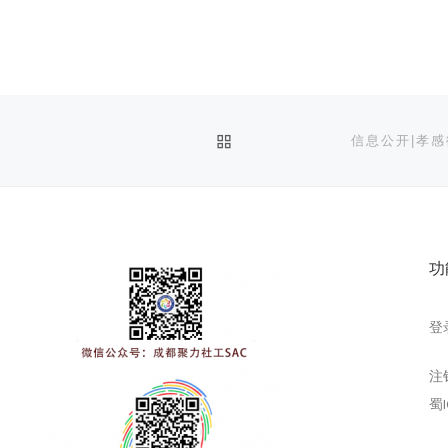
返回文章列表
功
登
注
蜀I