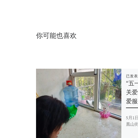
你可能也喜欢
已发
“五
关爱
爱服
5月1
凰山街 