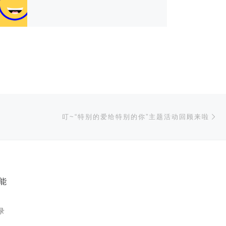
下
叮~“特别的爱给特别的你”主题活动回顾来啦
能
录