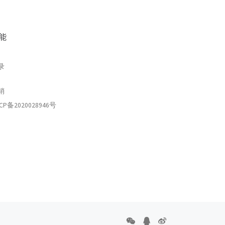
能
录
销
CP备2020028946号