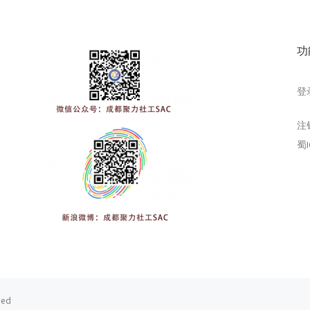
功
登
注
蜀I
ved