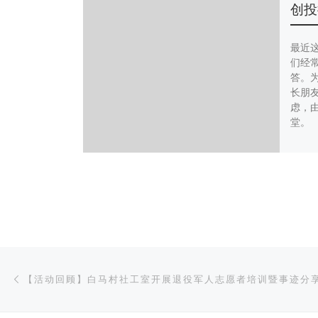
创投
最近
们经
答。
长朋
虑，由
堂。
文章导航
上一篇
【活动回顾】白马村社工室开展退役军人志愿者培训暨事迹分