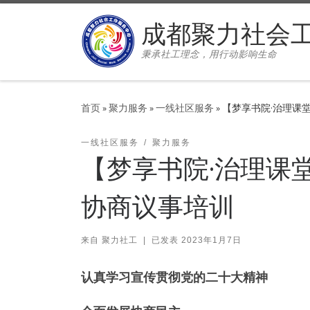
Skip to content
成都聚力社会
秉承社工理念，用行动影响生命
首页
»
聚力服务
»
一线社区服务
»
【梦享书院·治理课
一线社区服务
聚力服务
【梦享书院·治理课
协商议事培训
来自
聚力社工
|
已发表
2023年1月7日
认真学习宣传贯彻党的二十大精神