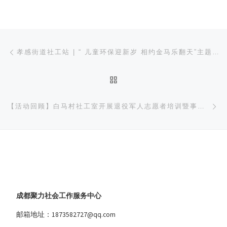
文章导航
上一篇
孝感街道社工站 | “ 儿童环保迎新岁 相约金马乐翻天”主题活动
返回文章列表
下
【活动回顾】白马村社工室开展退役军人志愿者培训暨事迹分享会
成都聚力社会工作服务中心
邮箱地址：1873582727@qq.com