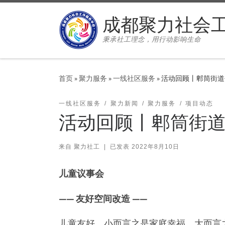
Skip to content
成都聚力社会
秉承社工理念，用行动影响生命
首页
»
聚力服务
»
一线社区服务
»
活动回顾丨郫筒街道
一线社区服务
聚力新闻
聚力服务
项目动态
活动回顾丨郫筒街
来自
聚力社工
|
已发表
2022年8月10日
儿童议事会
—— 友好空间改造 ——
儿童友好，小而言之是家庭幸福，大而言之是