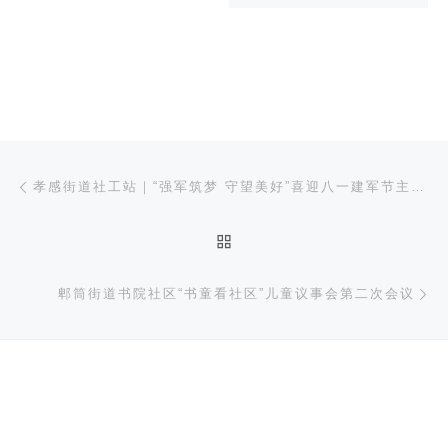
文章导航
上一篇
孝感街道社工站｜“强军筑梦 守望美好”喜迎八一建军节主题活动
返回文章列表
下
郫筒街道书院社区“书童看社区”儿童议事会第二次会议