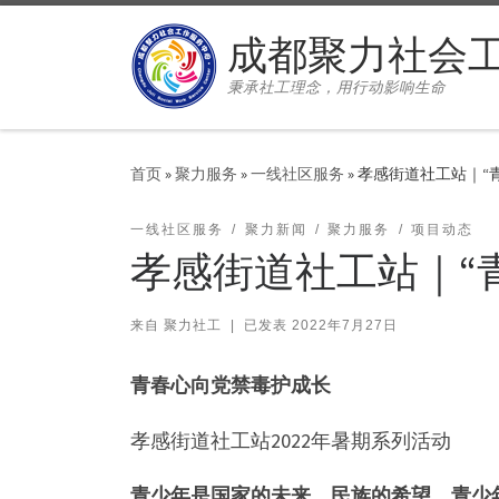
Skip to content
成都聚力社会
秉承社工理念，用行动影响生命
首页
»
聚力服务
»
一线社区服务
»
孝感街道社工站｜“
一线社区服务
聚力新闻
聚力服务
项目动态
孝感街道社工站｜“
来自
聚力社工
|
已发表
2022年7月27日
青春心向党禁毒护成长
孝感街道社工站2022年暑期系列活动
青少年是国家的未来，民族的希望。青少