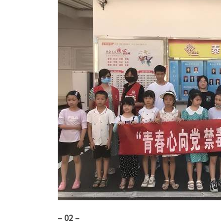
– 02 –